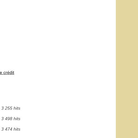
e crédit
3 255 hits
3 498 hits
3 474 hits