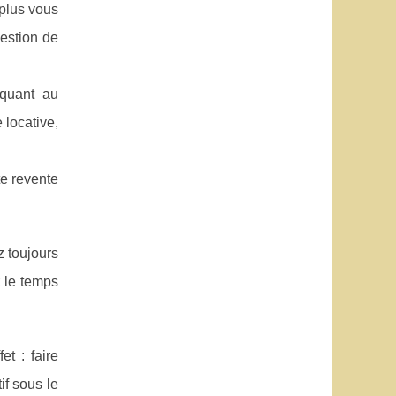
 plus vous
gestion de
 quant au
 locative,
te revente
z toujours
z le temps
et : faire
if sous le