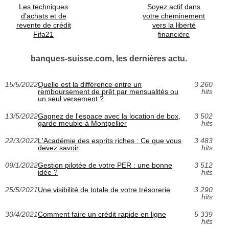
Les techniques
Soyez actif dans
d'achats et de
votre cheminement
revente de crédit
vers la liberté
Fifa21
financière
banques-suisse.com, les dernières actu.
15/5/2022
Quelle est la différence entre un
3 260
remboursement de prêt par mensualités ou
hits
un seul versement ?
13/5/2022
Gagnez de l'espace avec la location de box,
3 502
garde meuble à Montpellier
hits
22/3/2022
L'Académie des esprits riches : Ce que vous
3 483
devez savoir
hits
09/1/2022
Gestion pilotée de votre PER : une bonne
3 512
idée ?
hits
25/5/2021
Une visibilité de totale de votre trésorerie
3 290
hits
30/4/2021
Comment faire un crédit rapide en ligne
5 339
hits