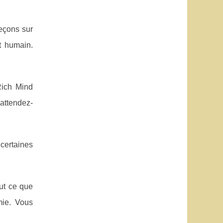
eçons sur
t humain.
Rich Mind
'attendez-
 certaines
ut ce que
mie. Vous