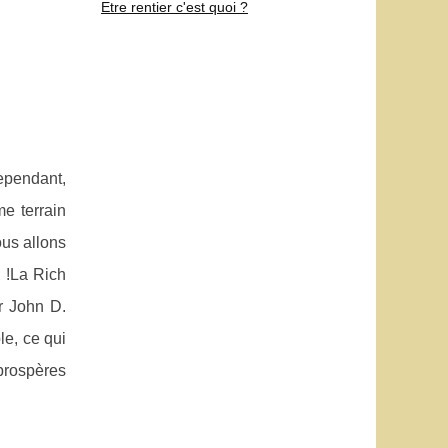
Etre rentier c'est quoi ?
ependant,
 terrain
ous allons
n !La Rich
r John D.
le, ce qui
 prospères