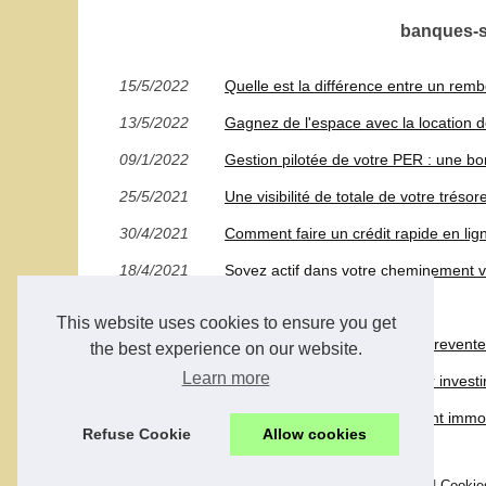
banques-su
15/5/2022
Quelle est la différence entre un re
13/5/2022
Gagnez de l'espace avec la location 
09/1/2022
Gestion pilotée de votre PER : une bo
25/5/2021
Une visibilité de totale de votre trésor
30/4/2021
Comment faire un crédit rapide en lig
18/4/2021
Soyez actif dans votre cheminement ver
14/3/2021
Etre rentier c'est quoi ?
This website uses cookies to ensure you get
11/10/2020
Les techniques d'achats et de revente
the best experience on our website.
Learn more
09/10/2020
Profitez des taux très bas pour investi
07/10/2020
Les spécialistes du financement immob
Refuse Cookie
Allow cookies
© 2026
Banques-suisse.com
|
Découvrir de nos articles
|
Cookie