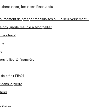
isse.com, les dernières actu.
mboursement de prêt par mensualités ou un seul versement ?
de box, garde meuble à Montpellier
nne idée ?
erie
ne
s la liberté financière
 de crédit Fifa21
r dans la pierre
ilier
s Policy