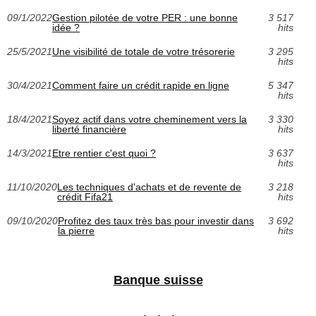
09/1/2022
Gestion pilotée de votre PER : une bonne
3 517
idée ?
hits
25/5/2021
Une visibilité de totale de votre trésorerie
3 295
hits
30/4/2021
Comment faire un crédit rapide en ligne
5 347
hits
18/4/2021
Soyez actif dans votre cheminement vers la
3 330
liberté financière
hits
14/3/2021
Etre rentier c'est quoi ?
3 637
hits
11/10/2020
Les techniques d'achats et de revente de
3 218
crédit Fifa21
hits
09/10/2020
Profitez des taux très bas pour investir dans
3 692
la pierre
hits
Banque suisse