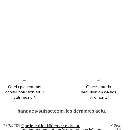
Quels placements
Optez pour la
choisir pour son futur
sécurisation de vos
patrimoine ?
virements
banques-suisse.com, les dernières actu.
15/5/2022
Quelle est la différence entre un
3 264
remboursement de prêt par mensualités ou
hits