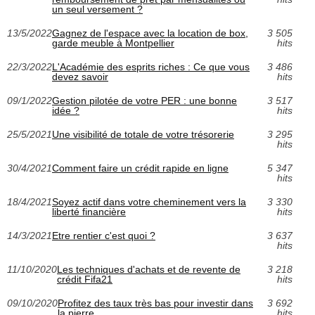
un seul versement ?
13/5/2022
Gagnez de l'espace avec la location de box,
3 505
garde meuble à Montpellier
hits
22/3/2022
L'Académie des esprits riches : Ce que vous
3 486
devez savoir
hits
09/1/2022
Gestion pilotée de votre PER : une bonne
3 517
idée ?
hits
25/5/2021
Une visibilité de totale de votre trésorerie
3 295
hits
30/4/2021
Comment faire un crédit rapide en ligne
5 347
hits
18/4/2021
Soyez actif dans votre cheminement vers la
3 330
liberté financière
hits
14/3/2021
Etre rentier c'est quoi ?
3 637
hits
11/10/2020
Les techniques d'achats et de revente de
3 218
crédit Fifa21
hits
09/10/2020
Profitez des taux très bas pour investir dans
3 692
la pierre
hits