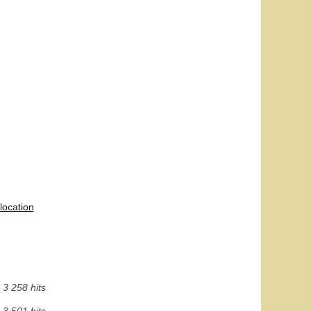
location
3 258 hits
3 501 hits