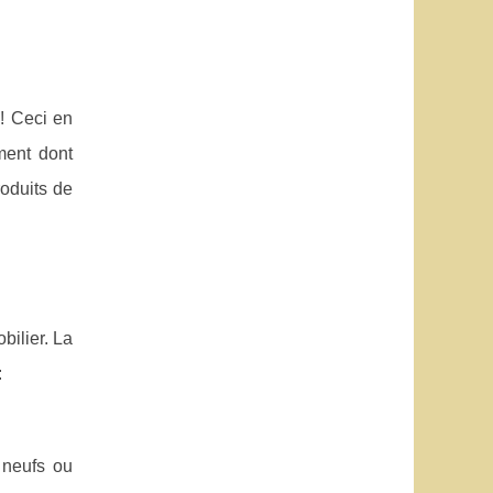
 ! Ceci en
ment dont
roduits de
bilier. La
:
 neufs ou