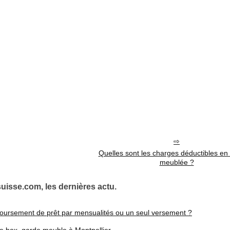
Quelles sont les charges déductibles en 
meublée ?
isse.com, les dernières actu.
mboursement de prêt par mensualités ou un seul versement ?
de box, garde meuble à Montpellier